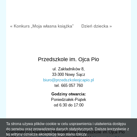
« Konkurs „Moja własna książka”
Dzień dziecka »
Przedszkole im. Ojca Pio
ul. Zakładników 8,
33-300 Nowy Sącz
biuro@przedszkoleojcapio.pl
tel. 665 057 760
Godziny otwarcia:
Poniedziałek-Piątek
od 6:30 do 17:00
Ta strona używa plików cookie w celu usprawnienia i ułatwienia dostępu
do serwisu oraz prowadzenia danych statystycznych. Dalsze korzystanie z
Copyright (c) Katolickie Niepubliczne Przedszkole im.Ojca Pio
tej witryny oznacza akceptację tego stanu rzeczy.