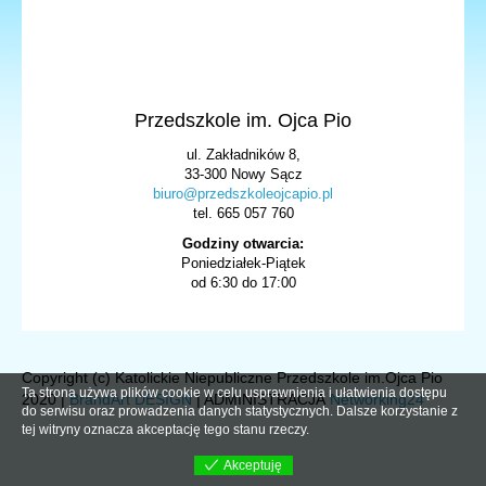
Przedszkole im. Ojca Pio
ul. Zakładników 8,
33-300 Nowy Sącz
biuro@przedszkoleojcapio.pl
tel. 665 057 760
Godziny otwarcia:
Poniedziałek-Piątek
od 6:30 do 17:00
Copyright (c) Katolickie Niepubliczne Przedszkole im.Ojca Pio
Ta strona używa plików cookie w celu usprawnienia i ułatwienia dostępu
2020 |
BrandArt DESIGN
| ADMINISTRACJA
Networking24
do serwisu oraz prowadzenia danych statystycznych. Dalsze korzystanie z
tej witryny oznacza akceptację tego stanu rzeczy.
Akceptuję