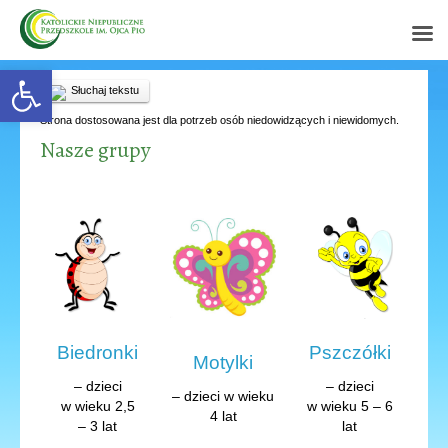
Open toolbar
Słuchaj tekstu
Strona dostosowana jest dla potrzeb osób niedowidzących i niewidomych.
Nasze grupy
Biedronki
Pszczółki
Motylki
– dzieci
– dzieci
– dzieci w wieku
w wieku 2,5
w wieku 5 – 6
4 lat
– 3 lat
lat