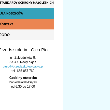
Standardy ochrony małoletnich
Dla Rodziców
Kontakt
RODO
Przedszkole im. Ojca Pio
ul. Zakładników 8,
33-300 Nowy Sącz
biuro@przedszkoleojcapio.pl
tel. 665 057 760
Godziny otwarcia:
Poniedziałek-Piątek
od 6:30 do 17:00