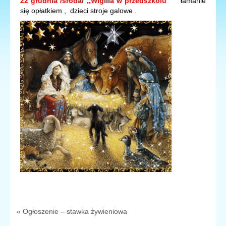
22 grudnia /środa
/
,,Wigilia w przedszkolu ”
łamanie
się opłatkiem , dzieci stroje galowe .
« Ogłoszenie – stawka żywieniowa