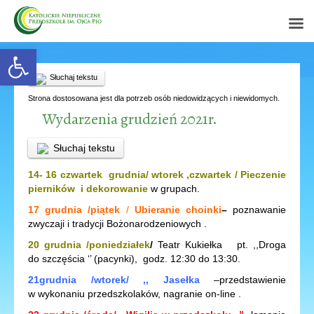
Open toolbar
Słuchaj tekstu
Strona dostosowana jest dla potrzeb osób niedowidzących i niewidomych.
Wydarzenia grudzień 2021r.
Słuchaj tekstu
14- 16 czwartek grudnia/ wtorek ,czwartek /
Pieczenie
pierników i dekorowanie
w grupach.
17 grudnia /piątek
/
Ubieranie choinki
–
poznawanie
zwyczaji i tradycji Bożonarodzeniowych .
20 grudnia /poniedziałek
/
Teatr Kukiełka
pt. ,,Droga
do szczęścia ‘’ (pacynki), godz. 12:30 do 13:30.
21grudnia /wtorek/ ,, Jasełka
–przedstawienie
w wykonaniu przedszkolaków, nagranie on-line .