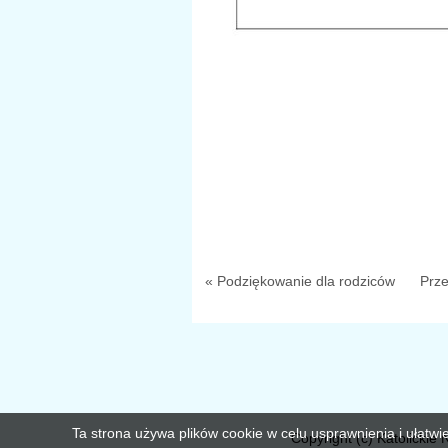
« Podziękowanie dla rodziców
Prze
Ta strona używa plików cookie w celu usprawnienia i ułatwi
Copyright (c) Katolickie