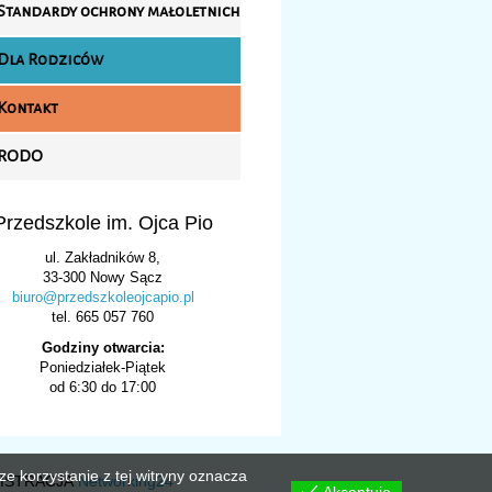
Standardy ochrony małoletnich
Dla Rodziców
Kontakt
RODO
Przedszkole im. Ojca Pio
ul. Zakładników 8,
33-300 Nowy Sącz
biuro@przedszkoleojcapio.pl
tel. 665 057 760
Godziny otwarcia:
Poniedziałek-Piątek
od 6:30 do 17:00
e korzystanie z tej witryny oznacza
NISTRACJA
Networking24