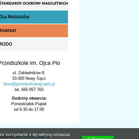
Standardy ochrony małoletnich
Dla Rodziców
Kontakt
RODO
Przedszkole im. Ojca Pio
ul. Zakładników 8,
33-300 Nowy Sącz
biuro@przedszkoleojcapio.pl
tel. 665 057 760
Godziny otwarcia:
Poniedziałek-Piątek
od 6:30 do 17:00
e korzystanie z tej witryny oznacza
NISTRACJA
Networking24