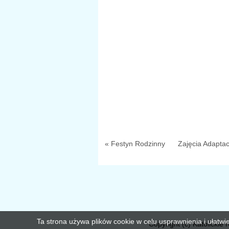
« Festyn Rodzinny
Zajęcia Adaptac
Ta strona używa plików cookie w celu usprawnienia i ułatwi
Copyright (c) Katolickie