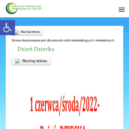
Open toolbar
Słuchaj tekstu
Strona dostosowana jest dla potrzeb osób niedowidzących i niewidomych.
Dzień Dziecka
Słuchaj tekstu