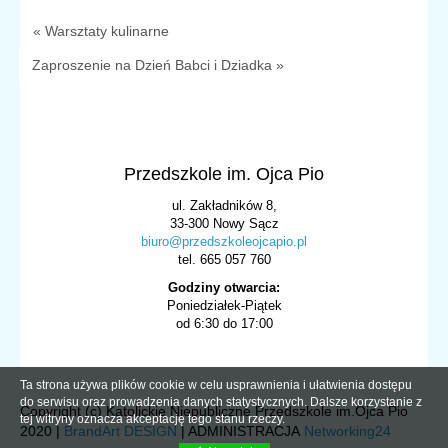
« Warsztaty kulinarne
Zaproszenie na Dzień Babci i Dziadka »
Przedszkole im. Ojca Pio
ul. Zakładników 8,
33-300 Nowy Sącz
biuro@przedszkoleojcapio.pl
tel. 665 057 760
Godziny otwarcia:
Poniedziałek-Piątek
od 6:30 do 17:00
Ta strona używa plików cookie w celu usprawnienia i ułatwienia dostępu
do serwisu oraz prowadzenia danych statystycznych. Dalsze korzystanie z
Copyright (c) Katolickie Niepubliczne Przedszkole im.Ojca Pio
tej witryny oznacza akceptację tego stanu rzeczy.
2020 |
BrandArt DESIGN
| ADMINISTRACJA
Networking24