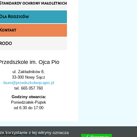
Standardy ochrony małoletnich
Dla Rodziców
Kontakt
RODO
Przedszkole im. Ojca Pio
ul. Zakładników 8,
33-300 Nowy Sącz
biuro@przedszkoleojcapio.pl
tel. 665 057 760
Godziny otwarcia:
Poniedziałek-Piątek
od 6:30 do 17:00
e korzystanie z tej witryny oznacza
NISTRACJA
Networking24