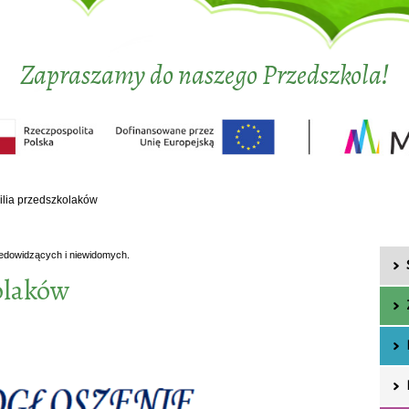
Zapraszamy do naszego Przedszkola!
ilia przedszkolaków
iedowidzących i niewidomych.
olaków