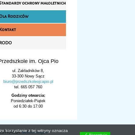
Standardy ochrony małoletnich
Dla Rodziców
Kontakt
RODO
Przedszkole im. Ojca Pio
ul. Zakładników 8,
33-300 Nowy Sącz
biuro@przedszkoleojcapio.pl
tel. 665 057 760
Godziny otwarcia:
Poniedziałek-Piątek
od 6:30 do 17:00
e korzystanie z tej witryny oznacza
NISTRACJA
Networking24