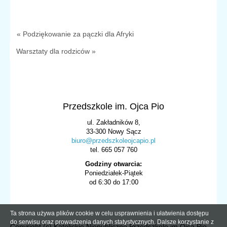
« Podziękowanie za pączki dla Afryki
Warsztaty dla rodziców »
Przedszkole im. Ojca Pio
ul. Zakładników 8,
33-300 Nowy Sącz
biuro@przedszkoleojcapio.pl
tel. 665 057 760
Godziny otwarcia:
Poniedziałek-Piątek
od 6:30 do 17:00
Ta strona używa plików cookie w celu usprawnienia i ułatwienia dostępu
do serwisu oraz prowadzenia danych statystycznych. Dalsze korzystanie z
Copyright (c) Katolickie Niepubliczne Przedszkole im.Ojca Pio