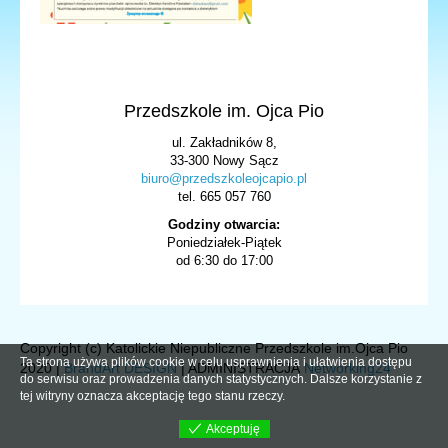
Przedszkole im. Ojca Pio
ul. Zakładników 8,
33-300 Nowy Sącz
biuro@przedszkoleojcapio.pl
tel. 665 057 760
Godziny otwarcia:
Poniedziałek-Piątek
od 6:30 do 17:00
Copyright (c) Katolickie Niepubliczne Przedszkole im.Ojca Pio
Ta strona używa plików cookie w celu usprawnienia i ułatwienia dostępu
2020 |
BrandArt DESIGN
| ADMINISTRACJA
Networking24
do serwisu oraz prowadzenia danych statystycznych. Dalsze korzystanie z
tej witryny oznacza akceptację tego stanu rzeczy.
Akceptuję