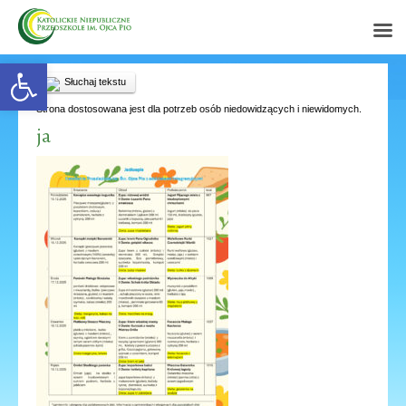
Open toolbar
Słuchaj tekstu
Strona dostosowana jest dla potrzeb osób niedowidzących i niewidomych.
ja