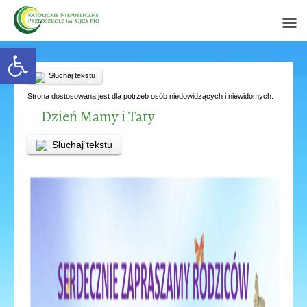
Open toolbar
Słuchaj tekstu
Strona dostosowana jest dla potrzeb osób niedowidzących i niewidomych.
Dzień Mamy i Taty
Słuchaj tekstu