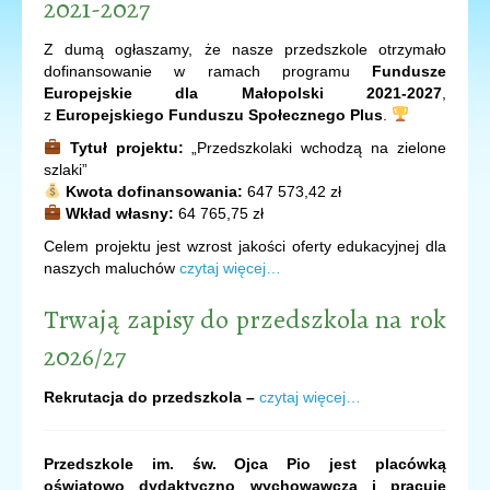
2021-2027
Z dumą ogłaszamy, że nasze przedszkole otrzymało
dofinansowanie w ramach programu
Fundusze
Europejskie dla Małopolski 2021-2027
,
z
Europejskiego Funduszu Społecznego Plus
.
Tytuł projektu:
„Przedszkolaki wchodzą na zielone
szlaki”
Kwota dofinansowania:
647 573,42 zł
Wkład własny:
64 765,75 zł
Celem projektu jest wzrost jakości oferty edukacyjnej dla
naszych maluchów
czytaj więcej…
Trwają zapisy do przedszkola na rok
2026/27
Rekrutacja do przedszkola –
czytaj więcej…
Przedszkole im. św. Ojca Pio jest placówką
oświatowo dydaktyczno wychowawczą i pracuje