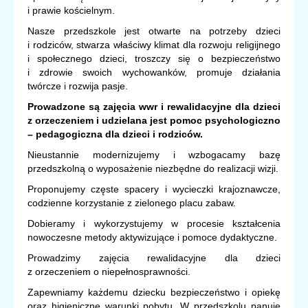
i prawie kościelnym.
Nasze przedszkole jest otwarte na potrzeby dzieci
i rodziców, stwarza właściwy klimat dla rozwoju religijnego
i społecznego dzieci, troszczy się o bezpieczeństwo
i zdrowie swoich wychowanków, promuje działania
twórcze i rozwija pasje.
Prowadzone są zajęcia wwr i rewalidacyjne dla dzieci
z orzeczeniem i udzielana jest pomoc psychologiczno
– pedagogiczna dla dzieci i rodziców.
Nieustannie modernizujemy i wzbogacamy bazę
przedszkolną o wyposażenie niezbędne do realizacji wizji.
Proponujemy częste spacery i wycieczki krajoznawcze,
codzienne korzystanie z zielonego placu zabaw.
Dobieramy i wykorzystujemy w procesie kształcenia
nowoczesne metody aktywizujące i pomoce dydaktyczne.
Prowadzimy zajęcia rewalidacyjne dla dzieci
z orzeczeniem o niepełnosprawności.
Zapewniamy każdemu dziecku bezpieczeństwo i opiekę
oraz higieniczne warunki pobytu. W przedszkolu panuje