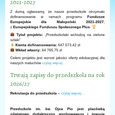
2021-2027
Z dumą ogłaszamy, że nasze przedszkole otrzymało
dofinansowanie w ramach programu
Fundusze
Europejskie dla Małopolski 2021-2027
,
z
Europejskiego Funduszu Społecznego Plus
.
Tytuł projektu:
„Przedszkolaki wchodzą na zielone
szlaki”
Kwota dofinansowania:
647 573,42 zł
Wkład własny:
64 765,75 zł
Celem projektu jest wzrost jakości oferty edukacyjnej dla
naszych maluchów
czytaj więcej…
Trwają zapisy do przedszkola na rok
2026/27
Rekrutacja do przedszkola –
czytaj więcej…
Przedszkole im. św. Ojca Pio jest placówką
oświatowo dydaktyczno wychowawczą i pracuje