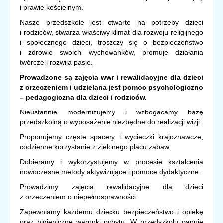
i prawie kościelnym.
Nasze przedszkole jest otwarte na potrzeby dzieci
i rodziców, stwarza właściwy klimat dla rozwoju religijnego
i społecznego dzieci, troszczy się o bezpieczeństwo
i zdrowie swoich wychowanków, promuje działania
twórcze i rozwija pasje.
Prowadzone są zajęcia wwr i rewalidacyjne dla dzieci
z orzeczeniem i udzielana jest pomoc psychologiczno
– pedagogiczna dla dzieci i rodziców.
Nieustannie modernizujemy i wzbogacamy bazę
przedszkolną o wyposażenie niezbędne do realizacji wizji.
Proponujemy częste spacery i wycieczki krajoznawcze,
codzienne korzystanie z zielonego placu zabaw.
Dobieramy i wykorzystujemy w procesie kształcenia
nowoczesne metody aktywizujące i pomoce dydaktyczne.
Prowadzimy zajęcia rewalidacyjne dla dzieci
z orzeczeniem o niepełnosprawności.
Zapewniamy każdemu dziecku bezpieczeństwo i opiekę
oraz higieniczne warunki pobytu. W przedszkolu panuje