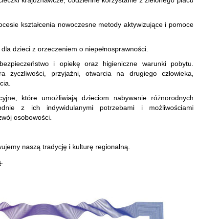
ieczki krajoznawcze, codzienne korzystanie z zielonego placu
ocesie kształcenia nowoczesne metody aktywizujące i pomoce
 dla dzieci z orzeczeniem o niepełnosprawności.
zpieczeństwo i opiekę oraz higieniczne warunki pobytu.
 życzliwości, przyjaźni, otwarcia na drugiego człowieka,
cia.
cyjne, które umożliwiają dzieciom nabywanie różnorodnych
godnie z ich indywidulanymi potrzebami i możliwościami
zwój osobowości.
jemy naszą tradycję i kulturę regionalną.
.