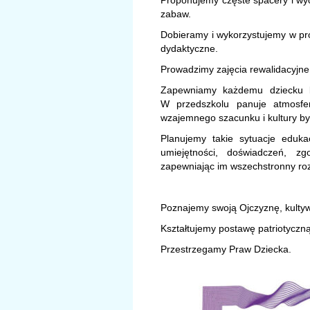
Proponujemy częste spacery i wyc
zabaw.
Dobieramy i wykorzystujemy w pr
dydaktyczne.
Prowadzimy zajęcia rewalidacyjne
Zapewniamy każdemu dziecku be
W przedszkolu panuje atmosfera
wzajemnego szacunku i kultury by
Planujemy takie sytuacje eduka
umiejętności, doświadczeń, z
zapewniając im wszechstronny ro
Poznajemy swoją Ojczyznę, kultywu
Kształtujemy postawę patriotyczną
Przestrzegamy Praw Dziecka.