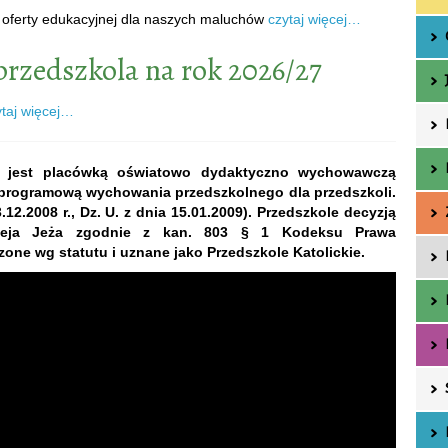
i oferty edukacyjnej dla naszych maluchów
czytaj więcej…
przedszkola na rok 2026/27
ytaj więcej…
io jest placówką oświatowo dydaktyczno wychowawczą
ą programową
wychowania przedszkolnego dla przedszkoli.
2.2008 r., Dz. U. z dnia 15.01.2009). Przedszkole decyzją
zeja Jeża zgodnie z kan. 803 § 1 Kodeksu Prawa
one wg statutu i uznane jako Przedszkole Katolickie.