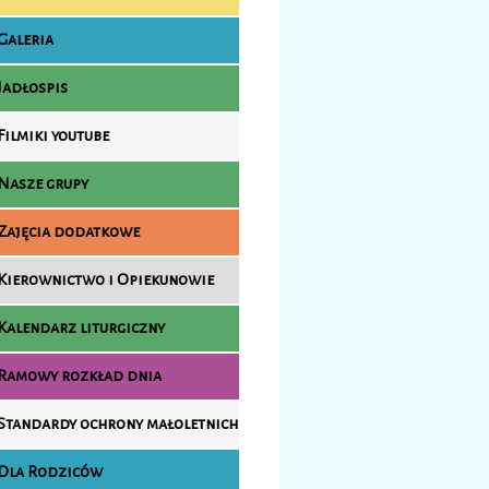
Galeria
Jadłospis
Filmiki youtube
Nasze grupy
Zajęcia dodatkowe
Kierownictwo i Opiekunowie
Kalendarz liturgiczny
Ramowy rozkład dnia
Standardy ochrony małoletnich
Dla Rodziców