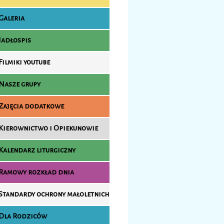
Galeria
Jadłospis
Filmiki youtube
Nasze grupy
Zajęcia dodatkowe
Kierownictwo i Opiekunowie
Kalendarz liturgiczny
Ramowy rozkład dnia
Standardy ochrony małoletnich
Dla Rodziców