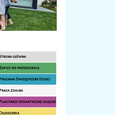
Strona główna
Zapisy do przedszkola
Program Dwujęzyczne Dzieci
Praca zdalna
Plan pracy dydaktycznej 2025/26
Ogłoszenia