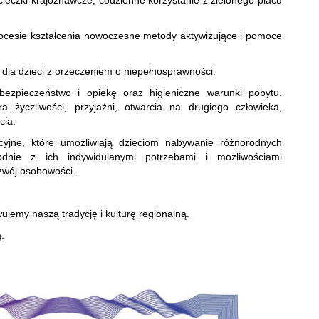
ieczki krajoznawcze, codzienne korzystanie z zielonego placu
ocesie kształcenia nowoczesne metody aktywizujące i pomoce
 dla dzieci z orzeczeniem o niepełnosprawności.
zpieczeństwo i opiekę oraz higieniczne warunki pobytu.
 życzliwości, przyjaźni, otwarcia na drugiego człowieka,
cia.
cyjne, które umożliwiają dzieciom nabywanie różnorodnych
godnie z ich indywidulanymi potrzebami i możliwościami
zwój osobowości.
jemy naszą tradycję i kulturę regionalną.
.