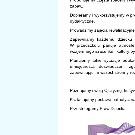
Proponujemy częste spacery i wyc
zabaw.
Dobieramy i wykorzystujemy w pr
dydaktyczne.
Prowadzimy zajęcia rewalidacyjne
Zapewniamy każdemu dziecku be
W przedszkolu panuje atmosfera
wzajemnego szacunku i kultury by
Planujemy takie sytuacje eduka
umiejętności, doświadczeń, z
zapewniając im wszechstronny ro
Poznajemy swoją Ojczyznę, kultywu
Kształtujemy postawę patriotyczną
Przestrzegamy Praw Dziecka.