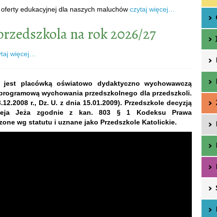
i oferty edukacyjnej dla naszych maluchów
czytaj więcej…
przedszkola na rok 2026/27
ytaj więcej…
io jest placówką oświatowo dydaktyczno wychowawczą
ą programową
wychowania przedszkolnego dla przedszkoli.
2.2008 r., Dz. U. z dnia 15.01.2009). Przedszkole decyzją
zeja Jeża zgodnie z kan. 803 § 1 Kodeksu Prawa
one wg statutu i uznane jako Przedszkole Katolickie.