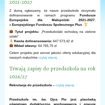
2021-2027
Z dumą ogłaszamy, że nasze przedszkole otrzymało
dofinansowanie w ramach programu
Fundusze
Europejskie dla Małopolski 2021-2027
,
z
Europejskiego Funduszu Społecznego Plus
.
Tytuł projektu:
„Przedszkolaki wchodzą na zielone
szlaki”
Kwota dofinansowania:
647 573,42 zł
Wkład własny:
64 765,75 zł
Celem projektu jest wzrost jakości oferty edukacyjnej dla
naszych maluchów
czytaj więcej…
Trwają zapisy do przedszkola na rok
2026/27
Rekrutacja do przedszkola –
czytaj więcej…
Przedszkole im. św. Ojca Pio jest placówką
oświatowo dydaktyczno wychowawczą i pracuje