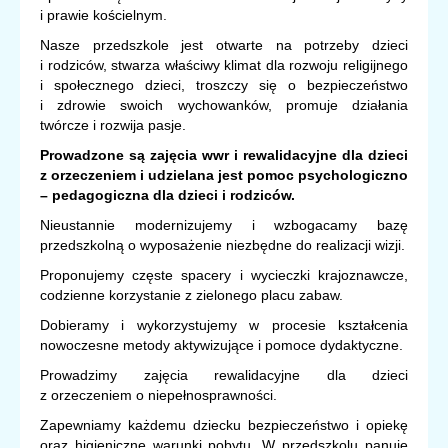
i prawie kościelnym.
Nasze przedszkole jest otwarte na potrzeby dzieci
i rodziców, stwarza właściwy klimat dla rozwoju religijnego
i społecznego dzieci, troszczy się o bezpieczeństwo
i zdrowie swoich wychowanków, promuje działania
twórcze i rozwija pasje.
Prowadzone są zajęcia wwr i rewalidacyjne dla dzieci
z orzeczeniem i udzielana jest pomoc psychologiczno
– pedagogiczna dla dzieci i rodziców.
Nieustannie modernizujemy i wzbogacamy bazę
przedszkolną o wyposażenie niezbędne do realizacji wizji.
Proponujemy częste spacery i wycieczki krajoznawcze,
codzienne korzystanie z zielonego placu zabaw.
Dobieramy i wykorzystujemy w procesie kształcenia
nowoczesne metody aktywizujące i pomoce dydaktyczne.
Prowadzimy zajęcia rewalidacyjne dla dzieci
z orzeczeniem o niepełnosprawności.
Zapewniamy każdemu dziecku bezpieczeństwo i opiekę
oraz higieniczne warunki pobytu. W przedszkolu panuje