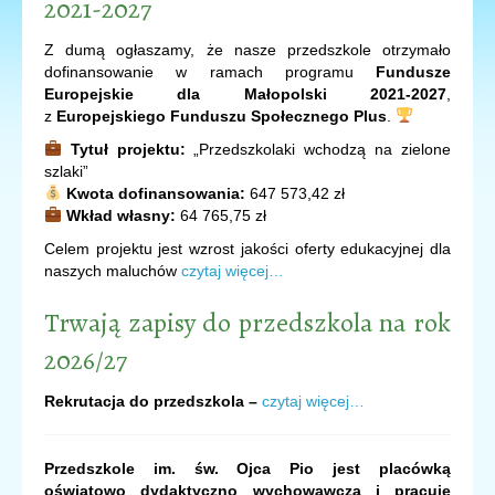
2021-2027
Z dumą ogłaszamy, że nasze przedszkole otrzymało
dofinansowanie w ramach programu
Fundusze
Europejskie dla Małopolski 2021-2027
,
z
Europejskiego Funduszu Społecznego Plus
.
Tytuł projektu:
„Przedszkolaki wchodzą na zielone
szlaki”
Kwota dofinansowania:
647 573,42 zł
Wkład własny:
64 765,75 zł
Celem projektu jest wzrost jakości oferty edukacyjnej dla
naszych maluchów
czytaj więcej…
Trwają zapisy do przedszkola na rok
2026/27
Rekrutacja do przedszkola –
czytaj więcej…
Przedszkole im. św. Ojca Pio jest placówką
oświatowo dydaktyczno wychowawczą i pracuje