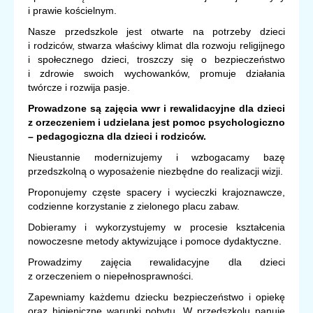
i prawie kościelnym.
Nasze przedszkole jest otwarte na potrzeby dzieci
i rodziców, stwarza właściwy klimat dla rozwoju religijnego
i społecznego dzieci, troszczy się o bezpieczeństwo
i zdrowie swoich wychowanków, promuje działania
twórcze i rozwija pasje.
Prowadzone są zajęcia wwr i rewalidacyjne dla dzieci
z orzeczeniem i udzielana jest pomoc psychologiczno
– pedagogiczna dla dzieci i rodziców.
Nieustannie modernizujemy i wzbogacamy bazę
przedszkolną o wyposażenie niezbędne do realizacji wizji.
Proponujemy częste spacery i wycieczki krajoznawcze,
codzienne korzystanie z zielonego placu zabaw.
Dobieramy i wykorzystujemy w procesie kształcenia
nowoczesne metody aktywizujące i pomoce dydaktyczne.
Prowadzimy zajęcia rewalidacyjne dla dzieci
z orzeczeniem o niepełnosprawności.
Zapewniamy każdemu dziecku bezpieczeństwo i opiekę
oraz higieniczne warunki pobytu. W przedszkolu panuje