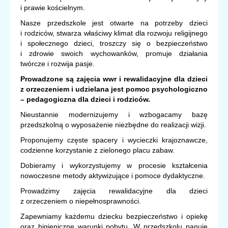
i prawie kościelnym.
Nasze przedszkole jest otwarte na potrzeby dzieci
i rodziców, stwarza właściwy klimat dla rozwoju religijnego
i społecznego dzieci, troszczy się o bezpieczeństwo
i zdrowie swoich wychowanków, promuje działania
twórcze i rozwija pasje.
Prowadzone są zajęcia wwr i rewalidacyjne dla dzieci
z orzeczeniem i udzielana jest pomoc psychologiczno
– pedagogiczna dla dzieci i rodziców.
Nieustannie modernizujemy i wzbogacamy bazę
przedszkolną o wyposażenie niezbędne do realizacji wizji.
Proponujemy częste spacery i wycieczki krajoznawcze,
codzienne korzystanie z zielonego placu zabaw.
Dobieramy i wykorzystujemy w procesie kształcenia
nowoczesne metody aktywizujące i pomoce dydaktyczne.
Prowadzimy zajęcia rewalidacyjne dla dzieci
z orzeczeniem o niepełnosprawności.
Zapewniamy każdemu dziecku bezpieczeństwo i opiekę
oraz higieniczne warunki pobytu. W przedszkolu panuje