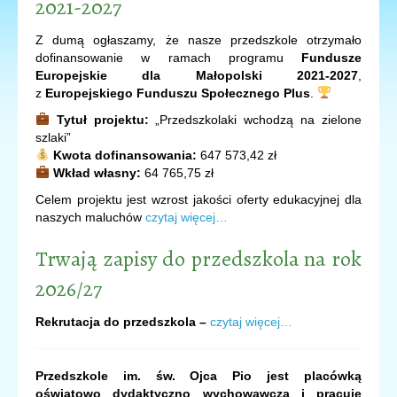
2021-2027
Z dumą ogłaszamy, że nasze przedszkole otrzymało
dofinansowanie w ramach programu
Fundusze
Europejskie dla Małopolski 2021-2027
,
z
Europejskiego Funduszu Społecznego Plus
.
Tytuł projektu:
„Przedszkolaki wchodzą na zielone
szlaki”
Kwota dofinansowania:
647 573,42 zł
Wkład własny:
64 765,75 zł
Celem projektu jest wzrost jakości oferty edukacyjnej dla
naszych maluchów
czytaj więcej…
Trwają zapisy do przedszkola na rok
2026/27
Rekrutacja do przedszkola –
czytaj więcej…
Przedszkole im. św. Ojca Pio jest placówką
oświatowo dydaktyczno wychowawczą i pracuje