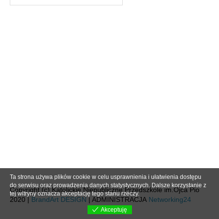
Ta strona używa plików cookie w celu usprawnienia i ułatwienia dostępu
do serwisu oraz prowadzenia danych statystycznych. Dalsze korzystanie z
Copyright (c) Katolickie Niepubliczne Przedszkole im.Ojca Pio
tej witryny oznacza akceptację tego stanu rzeczy.
2020 |
BrandArt DESIGN
| ADMINISTRACJA
Networking24
Akceptuję