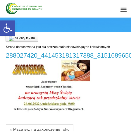
Open toolbar
Słuchaj tekstu
Strona dostosowana jest dla potrzeb osób niedowidzących i niewidomych.
288027420_441453181317388_315168965
« Msza św. na zakończenie roku