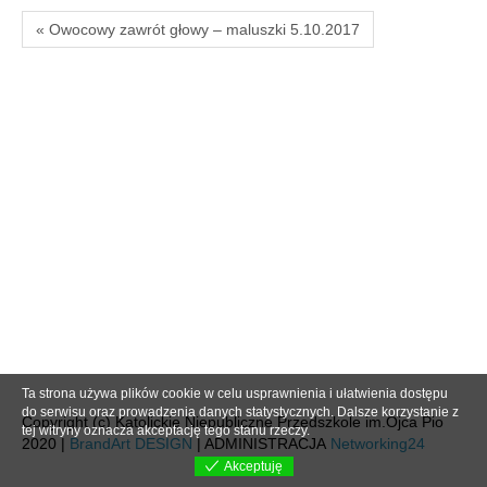
« Owocowy zawrót głowy – maluszki 5.10.2017
Ta strona używa plików cookie w celu usprawnienia i ułatwienia dostępu
do serwisu oraz prowadzenia danych statystycznych. Dalsze korzystanie z
Copyright (c) Katolickie Niepubliczne Przedszkole im.Ojca Pio
tej witryny oznacza akceptację tego stanu rzeczy.
2020 |
BrandArt DESIGN
| ADMINISTRACJA
Networking24
Akceptuję