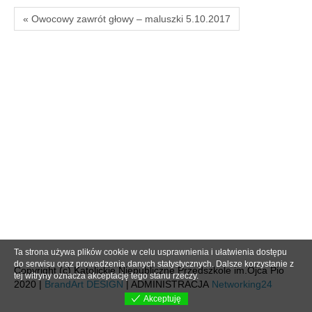
« Owocowy zawrót głowy – maluszki 5.10.2017
Ta strona używa plików cookie w celu usprawnienia i ułatwienia dostępu
do serwisu oraz prowadzenia danych statystycznych. Dalsze korzystanie z
Copyright (c) Katolickie Niepubliczne Przedszkole im.Ojca Pio
tej witryny oznacza akceptację tego stanu rzeczy.
2020 |
BrandArt DESIGN
| ADMINISTRACJA
Networking24
Akceptuję