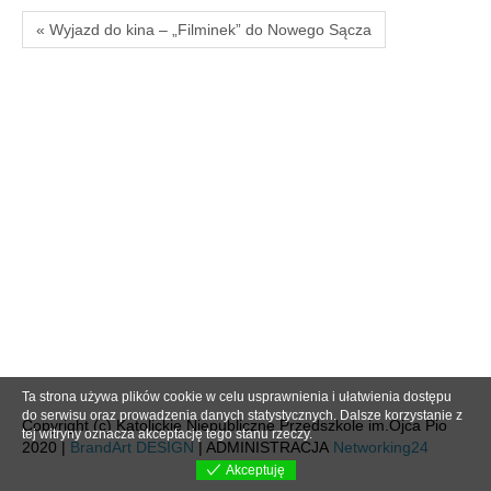
« Wyjazd do kina – „Filminek” do Nowego Sącza
Ta strona używa plików cookie w celu usprawnienia i ułatwienia dostępu
do serwisu oraz prowadzenia danych statystycznych. Dalsze korzystanie z
Copyright (c) Katolickie Niepubliczne Przedszkole im.Ojca Pio
tej witryny oznacza akceptację tego stanu rzeczy.
2020 |
BrandArt DESIGN
| ADMINISTRACJA
Networking24
Akceptuję