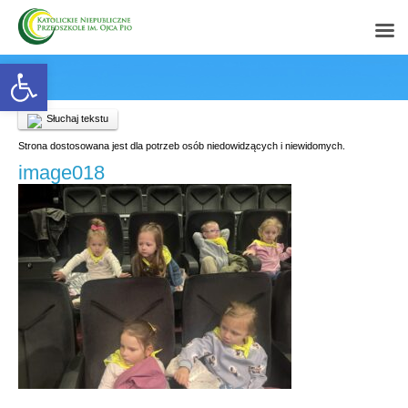
Open toolbar
Słuchaj tekstu
Strona dostosowana jest dla potrzeb osób niedowidzących i niewidomych.
image018