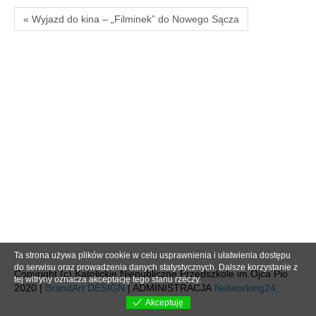
« Wyjazd do kina – „Filminek” do Nowego Sącza
Ta strona używa plików cookie w celu usprawnienia i ułatwienia dostępu
do serwisu oraz prowadzenia danych statystycznych. Dalsze korzystanie z
Copyright (c) Katolickie Niepubliczne Przedszkole im.Ojca Pio
tej witryny oznacza akceptację tego stanu rzeczy.
2020 |
BrandArt DESIGN
| ADMINISTRACJA
Networking24
Akceptuję