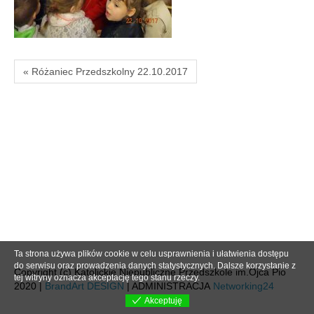
« Różaniec Przedszkolny 22.10.2017
Ta strona używa plików cookie w celu usprawnienia i ułatwienia dostępu
do serwisu oraz prowadzenia danych statystycznych. Dalsze korzystanie z
Copyright (c) Katolickie Niepubliczne Przedszkole im.Ojca Pio
tej witryny oznacza akceptację tego stanu rzeczy.
2020 |
BrandArt DESIGN
| ADMINISTRACJA
Networking24
Akceptuję