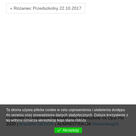
« Różaniec Przedszkolny 22.10.2017
Ta strona używa plików cookie w celu usprawnienia i ułatwienia dostępu
do serwisu oraz prowadzenia danych statystycznych. Dalsze korzystanie z
Copyright (c) Katolickie Niepubliczne Przedszkole im.Ojca Pio
tej witryny oznacza akceptację tego stanu rzeczy.
2020 |
BrandArt DESIGN
| ADMINISTRACJA
Networking24
Akceptuję