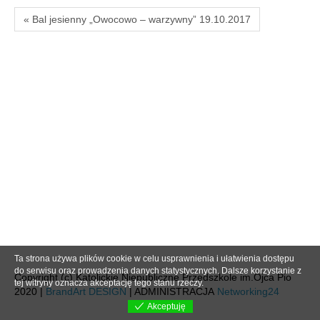
« Bal jesienny „Owocowo – warzywny” 19.10.2017
Ta strona używa plików cookie w celu usprawnienia i ułatwienia dostępu
do serwisu oraz prowadzenia danych statystycznych. Dalsze korzystanie z
Copyright (c) Katolickie Niepubliczne Przedszkole im.Ojca Pio
tej witryny oznacza akceptację tego stanu rzeczy.
2020 |
BrandArt DESIGN
| ADMINISTRACJA
Networking24
Akceptuję