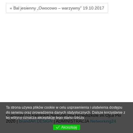
« Bal jesienny „Owocowo – warzywny” 19.10.2017
Ta strona używa plików cookie w celu usprawnienia i ułatwienia dostępu
do serwisu oraz prowadzenia danych statystycznych. Dalsze korzystanie z
Copyright (c) Katolickie Niepubliczne Przedszkole im.Ojca Pio
tej witryny oznacza akceptację tego stanu rzeczy.
2020 |
BrandArt DESIGN
| ADMINISTRACJA
Networking24
Akceptuję