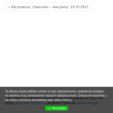
« Bal jesienny „Owocowo – warzywny” 19.10.2017
Ta strona używa plików cookie w celu usprawnienia i ułatwienia dostępu
do serwisu oraz prowadzenia danych statystycznych. Dalsze korzystanie z
Copyright (c) Katolickie Niepubliczne Przedszkole im.Ojca Pio
tej witryny oznacza akceptację tego stanu rzeczy.
2020 |
BrandArt DESIGN
| ADMINISTRACJA
Networking24
Akceptuję