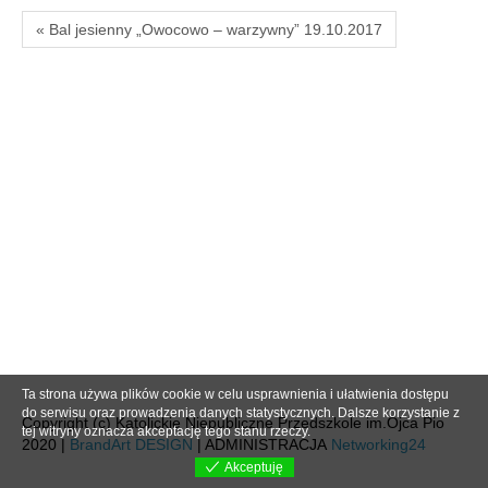
« Bal jesienny „Owocowo – warzywny” 19.10.2017
Ta strona używa plików cookie w celu usprawnienia i ułatwienia dostępu
do serwisu oraz prowadzenia danych statystycznych. Dalsze korzystanie z
Copyright (c) Katolickie Niepubliczne Przedszkole im.Ojca Pio
tej witryny oznacza akceptację tego stanu rzeczy.
2020 |
BrandArt DESIGN
| ADMINISTRACJA
Networking24
Akceptuję