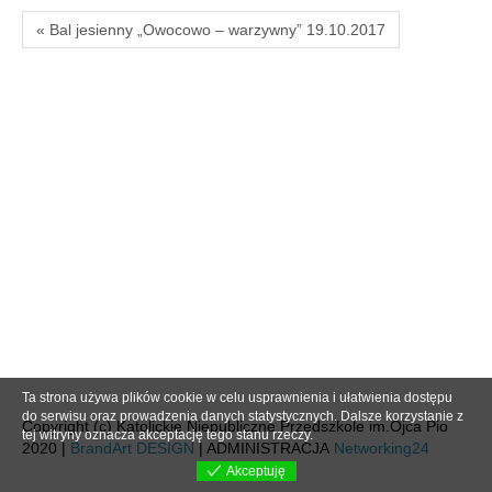
« Bal jesienny „Owocowo – warzywny” 19.10.2017
Ta strona używa plików cookie w celu usprawnienia i ułatwienia dostępu
do serwisu oraz prowadzenia danych statystycznych. Dalsze korzystanie z
Copyright (c) Katolickie Niepubliczne Przedszkole im.Ojca Pio
tej witryny oznacza akceptację tego stanu rzeczy.
2020 |
BrandArt DESIGN
| ADMINISTRACJA
Networking24
Akceptuję