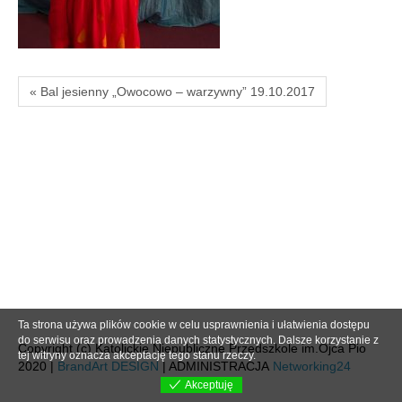
« Bal jesienny „Owocowo – warzywny” 19.10.2017
Ta strona używa plików cookie w celu usprawnienia i ułatwienia dostępu
do serwisu oraz prowadzenia danych statystycznych. Dalsze korzystanie z
Copyright (c) Katolickie Niepubliczne Przedszkole im.Ojca Pio
tej witryny oznacza akceptację tego stanu rzeczy.
2020 |
BrandArt DESIGN
| ADMINISTRACJA
Networking24
Akceptuję