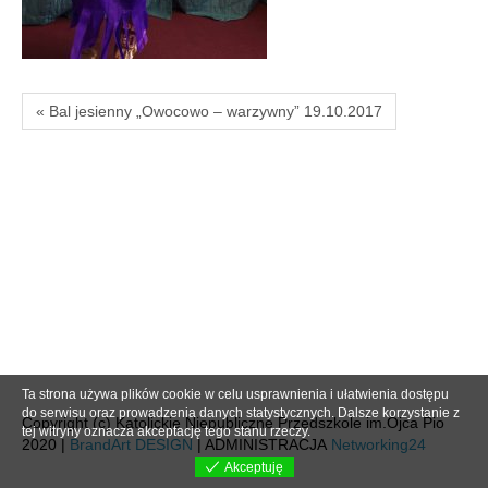
« Bal jesienny „Owocowo – warzywny” 19.10.2017
Ta strona używa plików cookie w celu usprawnienia i ułatwienia dostępu
do serwisu oraz prowadzenia danych statystycznych. Dalsze korzystanie z
Copyright (c) Katolickie Niepubliczne Przedszkole im.Ojca Pio
tej witryny oznacza akceptację tego stanu rzeczy.
2020 |
BrandArt DESIGN
| ADMINISTRACJA
Networking24
Akceptuję