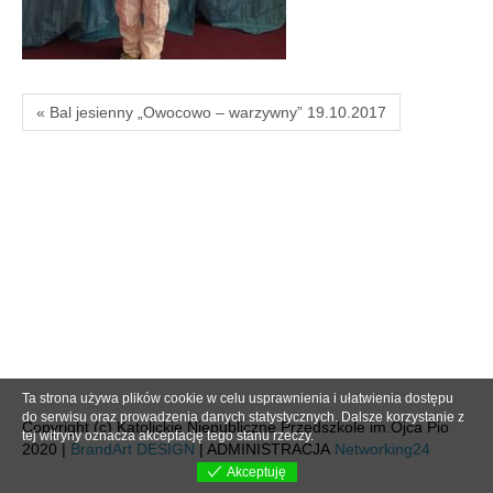
« Bal jesienny „Owocowo – warzywny” 19.10.2017
Ta strona używa plików cookie w celu usprawnienia i ułatwienia dostępu
do serwisu oraz prowadzenia danych statystycznych. Dalsze korzystanie z
Copyright (c) Katolickie Niepubliczne Przedszkole im.Ojca Pio
tej witryny oznacza akceptację tego stanu rzeczy.
2020 |
BrandArt DESIGN
| ADMINISTRACJA
Networking24
Akceptuję