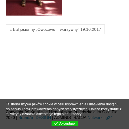
« Bal jesienny „Owocowo – warzywny” 19.10.2017
Ta strona używa plików cookie w celu usprawnienia i ułatwienia dostępu
do serwisu oraz prowadzenia danych statystycznych. Dalsze korzystanie z
Copyright (c) Katolickie Niepubliczne Przedszkole im.Ojca Pio
tej witryny oznacza akceptację tego stanu rzeczy.
2020 |
BrandArt DESIGN
| ADMINISTRACJA
Networking24
Akceptuję