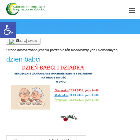
Open toolbar
Słuchaj tekstu
Strona dostosowana jest dla potrzeb osób niedowidzących i niewidomych.
dzien babci