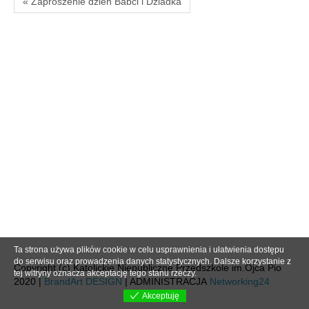
« Zaproszenie dzień Babci i Dziadka
Ta strona używa plików cookie w celu usprawnienia i ułatwienia dostępu
do serwisu oraz prowadzenia danych statystycznych. Dalsze korzystanie z
Copyright (c) Katolickie Niepubliczne Przedszkole im.Ojca Pio
tej witryny oznacza akceptację tego stanu rzeczy.
2020 |
BrandArt DESIGN
| ADMINISTRACJA
Networking24
Akceptuję