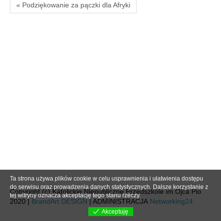
« Podziękowanie za pączki dla Afryki
Ta strona używa plików cookie w celu usprawnienia i ułatwienia dostępu
do serwisu oraz prowadzenia danych statystycznych. Dalsze korzystanie z
Copyright (c) Katolickie Niepubliczne Przedszkole im.Ojca Pio
tej witryny oznacza akceptację tego stanu rzeczy.
2020 |
BrandArt DESIGN
| ADMINISTRACJA
Networking24
Akceptuję