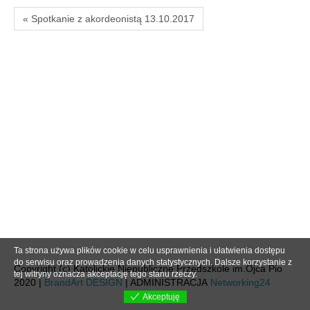
« Spotkanie z akordeonistą 13.10.2017
Ta strona używa plików cookie w celu usprawnienia i ułatwienia dostępu
do serwisu oraz prowadzenia danych statystycznych. Dalsze korzystanie z
Copyright (c) Katolickie Niepubliczne Przedszkole im.Ojca Pio
tej witryny oznacza akceptację tego stanu rzeczy.
2020 |
BrandArt DESIGN
| ADMINISTRACJA
Networking24
Akceptuję