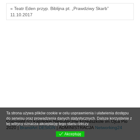
« Teatr Eden przyp. Biblijna pt. „Prawdziwy Skarb”
11.10.2017
Ta strona używa plików cookie w celu usprawnienia i ułatwienia dostępu
do serwisu oraz prowadzenia danych statystycznych. Dalsze korzystanie z
Copyright (c) Katolickie Niepubliczne Przedszkole im.Ojca Pio
tej witryny oznacza akceptację tego stanu rzeczy.
2020 |
BrandArt DESIGN
| ADMINISTRACJA
Networking24
Akceptuję