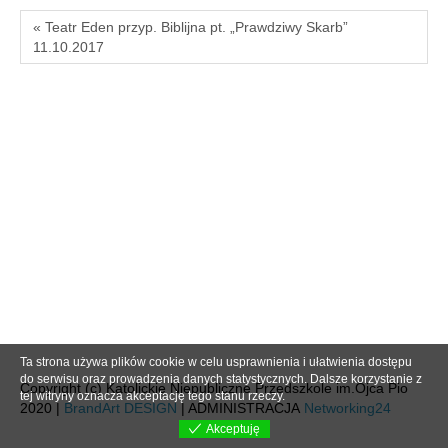
« Teatr Eden przyp. Biblijna pt. „Prawdziwy Skarb”
11.10.2017
Ta strona używa plików cookie w celu usprawnienia i ułatwienia dostępu
do serwisu oraz prowadzenia danych statystycznych. Dalsze korzystanie z
Copyright (c) Katolickie Niepubliczne Przedszkole im.Ojca Pio
tej witryny oznacza akceptację tego stanu rzeczy.
2020 |
BrandArt DESIGN
| ADMINISTRACJA
Networking24
Akceptuję