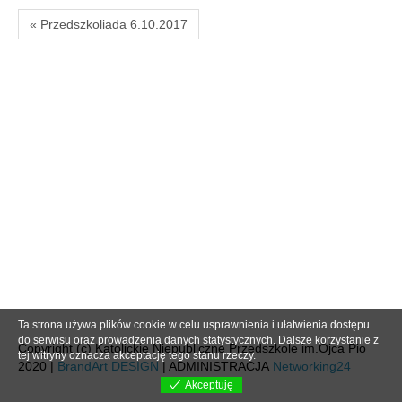
« Przedszkoliada 6.10.2017
Ta strona używa plików cookie w celu usprawnienia i ułatwienia dostępu
do serwisu oraz prowadzenia danych statystycznych. Dalsze korzystanie z
Copyright (c) Katolickie Niepubliczne Przedszkole im.Ojca Pio
tej witryny oznacza akceptację tego stanu rzeczy.
2020 |
BrandArt DESIGN
| ADMINISTRACJA
Networking24
Akceptuję