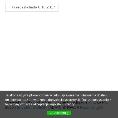
« Przedszkoliada 6.10.2017
Ta strona używa plików cookie w celu usprawnienia i ułatwienia dostępu
do serwisu oraz prowadzenia danych statystycznych. Dalsze korzystanie z
Copyright (c) Katolickie Niepubliczne Przedszkole im.Ojca Pio
tej witryny oznacza akceptację tego stanu rzeczy.
2020 |
BrandArt DESIGN
| ADMINISTRACJA
Networking24
Akceptuję