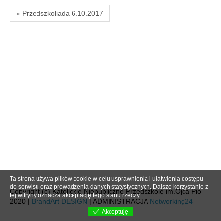
« Przedszkoliada 6.10.2017
Ta strona używa plików cookie w celu usprawnienia i ułatwienia dostępu
do serwisu oraz prowadzenia danych statystycznych. Dalsze korzystanie z
Copyright (c) Katolickie Niepubliczne Przedszkole im.Ojca Pio
tej witryny oznacza akceptację tego stanu rzeczy.
2020 |
BrandArt DESIGN
| ADMINISTRACJA
Networking24
Akceptuję