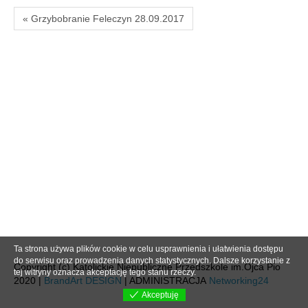
« Grzybobranie Feleczyn 28.09.2017
Ta strona używa plików cookie w celu usprawnienia i ułatwienia dostępu
do serwisu oraz prowadzenia danych statystycznych. Dalsze korzystanie z
Copyright (c) Katolickie Niepubliczne Przedszkole im.Ojca Pio
tej witryny oznacza akceptację tego stanu rzeczy.
2020 |
BrandArt DESIGN
| ADMINISTRACJA
Networking24
Akceptuję