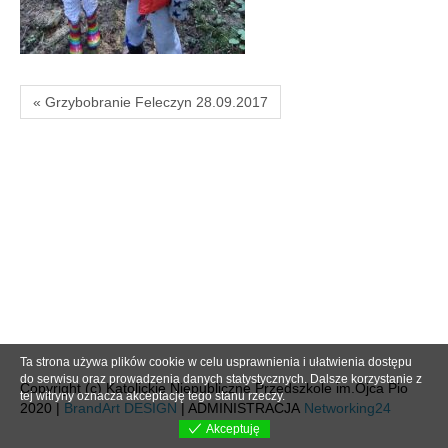
« Grzybobranie Feleczyn 28.09.2017
Ta strona używa plików cookie w celu usprawnienia i ułatwienia dostępu
do serwisu oraz prowadzenia danych statystycznych. Dalsze korzystanie z
Copyright (c) Katolickie Niepubliczne Przedszkole im.Ojca Pio
tej witryny oznacza akceptację tego stanu rzeczy.
2020 |
BrandArt DESIGN
| ADMINISTRACJA
Networking24
Akceptuję