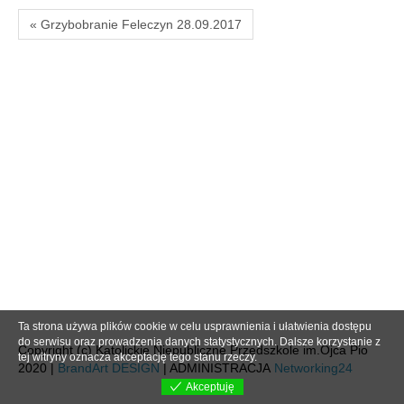
« Grzybobranie Feleczyn 28.09.2017
Ta strona używa plików cookie w celu usprawnienia i ułatwienia dostępu
do serwisu oraz prowadzenia danych statystycznych. Dalsze korzystanie z
Copyright (c) Katolickie Niepubliczne Przedszkole im.Ojca Pio
tej witryny oznacza akceptację tego stanu rzeczy.
2020 |
BrandArt DESIGN
| ADMINISTRACJA
Networking24
Akceptuję