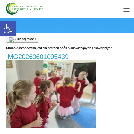
Open toolbar
Słuchaj tekstu
Strona dostosowana jest dla potrzeb osób niedowidzących i niewidomych.
IMG20260601095439