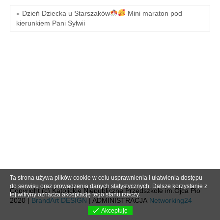
« Dzień Dziecka u Starszaków
Mini maraton pod
kierunkiem Pani Sylwii
Ta strona używa plików cookie w celu usprawnienia i ułatwienia dostępu
do serwisu oraz prowadzenia danych statystycznych. Dalsze korzystanie z
Copyright (c) Katolickie Niepubliczne Przedszkole im.Ojca Pio
tej witryny oznacza akceptację tego stanu rzeczy.
2020 |
BrandArt DESIGN
| ADMINISTRACJA
Networking24
Akceptuję