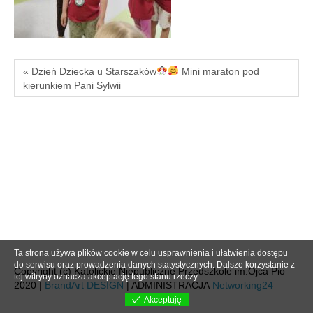
« Dzień Dziecka u Starszaków
Mini maraton pod
kierunkiem Pani Sylwii
Ta strona używa plików cookie w celu usprawnienia i ułatwienia dostępu
do serwisu oraz prowadzenia danych statystycznych. Dalsze korzystanie z
Copyright (c) Katolickie Niepubliczne Przedszkole im.Ojca Pio
tej witryny oznacza akceptację tego stanu rzeczy.
2020 |
BrandArt DESIGN
| ADMINISTRACJA
Networking24
Akceptuję