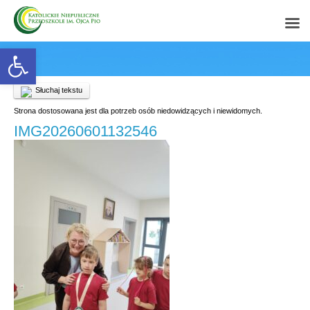
Open toolbar
Słuchaj tekstu
Strona dostosowana jest dla potrzeb osób niedowidzących i niewidomych.
IMG20260601132546